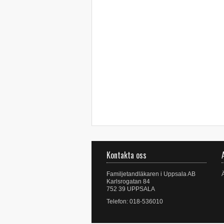
Kontakta oss
Familjetandläkaren i Uppsala AB
Karlsrogatan 84
752 39 UPPSALA
Telefon: 018-536010