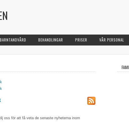
EN
BARNTANDVÅRD
BEHANDLINGAR
PRISER
VÅR PERSONAL
FAM
ok
ok
k
lj oss för att få veta de senaste nyheterna inom