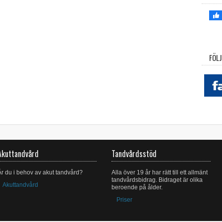
FÖLJ
Akuttandvård
Tandvårdsstöd
Är du i behov av akut tandvård?
Alla över 19 år har rätt till ett allmänt
tandvårdsbidrag. Bidraget är olika
Akuttandvård
beroende på ålder.
Priser